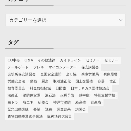
カ
テ
ゴ
リ
タグ
ー
CO中毒
Q＆A
その他法律
ガイドライン
セミナー
セミナー
テールゲート
フレキ
マイコンメーター
保安講習会
充填所保安講習会
全国安全週間
全Ｌ協
兵庫労働局
兵庫県警
労働安全法
動画
厨房
取引適正化
国土交通省
容器
改正
教育委員会
料金負担軽減
日団協
日本ＬＰガス団体協議会
法改正
消防保安課
液石法
火災予防
熱中症
特別支援学校
白トラ
省エネ
研修会
神戸市消防
経産省
経産省
緊急出動訓練
要望
訓練
調査結果
講習会
貨物自動車運送事業法
阪神淡路大震災