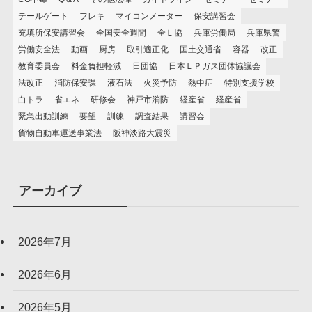
テールゲート
フレキ
マイコンメーター
保安講習会
充填所保安講習会
全国安全週間
全Ｌ協
兵庫労働局
兵庫県警
労働安全法
動画
厨房
取引適正化
国土交通省
容器
改正
教育委員会
料金負担軽減
日団協
日本ＬＰガス団体協議会
法改正
消防保安課
液石法
火災予防
熱中症
特別支援学校
白トラ
省エネ
研修会
神戸市消防
経産省
経産省
緊急出動訓練
要望
訓練
調査結果
講習会
貨物自動車運送事業法
阪神淡路大震災
アーカイブ
2026年7月
2026年6月
2026年5月