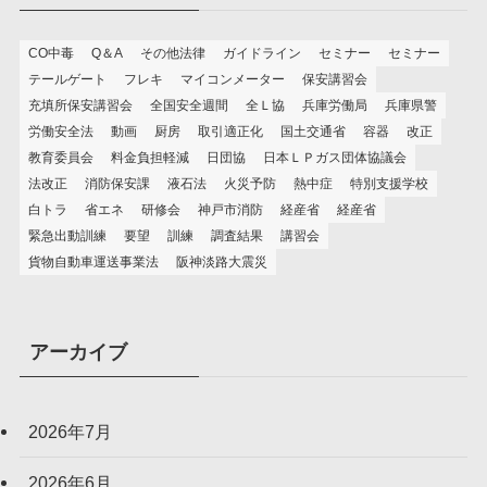
ー
CO中毒
Q＆A
その他法律
ガイドライン
セミナー
セミナー
テールゲート
フレキ
マイコンメーター
保安講習会
充填所保安講習会
全国安全週間
全Ｌ協
兵庫労働局
兵庫県警
労働安全法
動画
厨房
取引適正化
国土交通省
容器
改正
教育委員会
料金負担軽減
日団協
日本ＬＰガス団体協議会
法改正
消防保安課
液石法
火災予防
熱中症
特別支援学校
白トラ
省エネ
研修会
神戸市消防
経産省
経産省
緊急出動訓練
要望
訓練
調査結果
講習会
貨物自動車運送事業法
阪神淡路大震災
アーカイブ
2026年7月
2026年6月