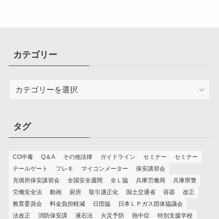
カテゴリー
カ
テ
ゴ
リ
タグ
ー
CO中毒
Q＆A
その他法律
ガイドライン
セミナー
セミナー
テールゲート
フレキ
マイコンメーター
保安講習会
充填所保安講習会
全国安全週間
全Ｌ協
兵庫労働局
兵庫県警
労働安全法
動画
厨房
取引適正化
国土交通省
容器
改正
教育委員会
料金負担軽減
日団協
日本ＬＰガス団体協議会
法改正
消防保安課
液石法
火災予防
熱中症
特別支援学校