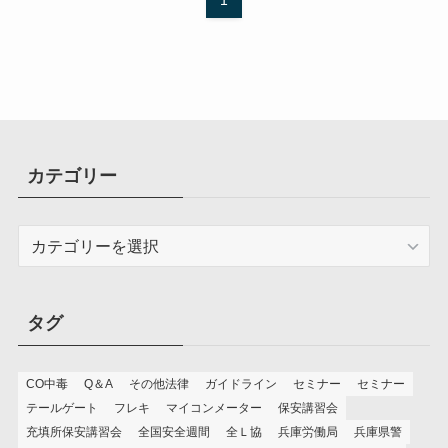
カテゴリー
カ
テ
ゴ
リ
タグ
ー
CO中毒
Q＆A
その他法律
ガイドライン
セミナー
セミナー
テールゲート
フレキ
マイコンメーター
保安講習会
充填所保安講習会
全国安全週間
全Ｌ協
兵庫労働局
兵庫県警