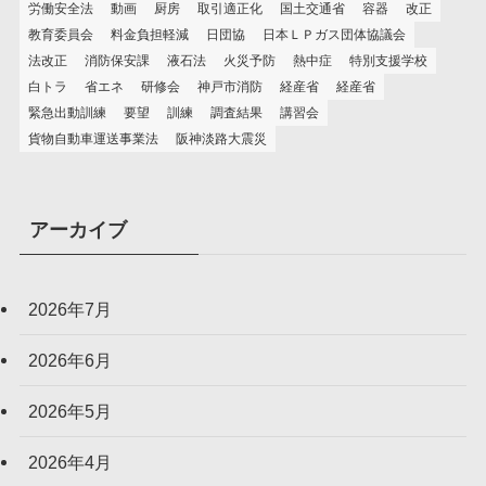
労働安全法
動画
厨房
取引適正化
国土交通省
容器
改正
教育委員会
料金負担軽減
日団協
日本ＬＰガス団体協議会
法改正
消防保安課
液石法
火災予防
熱中症
特別支援学校
白トラ
省エネ
研修会
神戸市消防
経産省
経産省
緊急出動訓練
要望
訓練
調査結果
講習会
貨物自動車運送事業法
阪神淡路大震災
アーカイブ
2026年7月
2026年6月
2026年5月
2026年4月