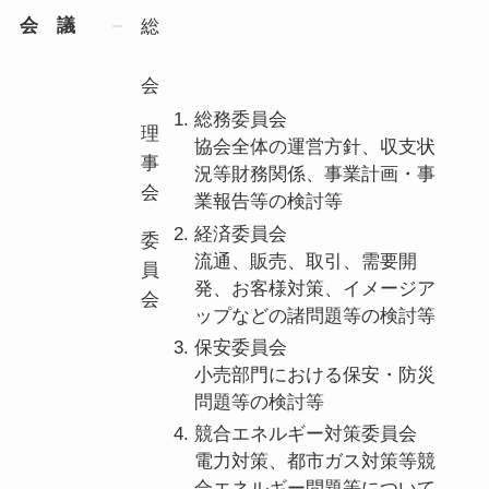
会 議
総
会
総務委員会
理
協会全体の運営方針、収支状
事
況等財務関係、事業計画・事
会
業報告等の検討等
経済委員会
委
流通、販売、取引、需要開
員
発、お客様対策、イメージア
会
ップなどの諸問題等の検討等
保安委員会
小売部門における保安・防災
問題等の検討等
競合エネルギー対策委員会
電力対策、都市ガス対策等競
合エネルギー問題等について