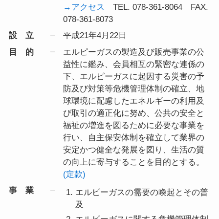
→アクセス
TEL. 078-361-8064 FAX.
078-361-8073
設 立
平成21年4月22日
目 的
エルピーガスの製造及び販売事業の公
益性に鑑み、会員相互の緊密な連係の
下、エルピーガスに起因する災害の予
防及び対策等危機管理体制の確立、地
球環境に配慮したエネルギーの利用及
び取引の適正化に努め、公共の安全と
福祉の増進を図るために必要な事業を
行い、自主保安体制を確立して業界の
安定かつ健全な発展を図り、生活の質
の向上に寄与することを目的とする。
(定款)
事 業
エルピーガスの需要の喚起とその普
及