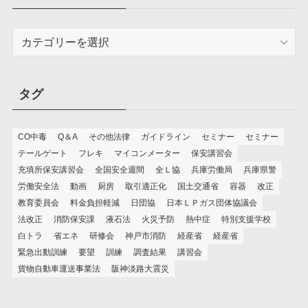
カ
テ
ゴ
リ
タグ
ー
CO中毒
Q＆A
その他法律
ガイドライン
セミナー
セミナー
テールゲート
フレキ
マイコンメーター
保安講習会
充填所保安講習会
全国安全週間
全Ｌ協
兵庫労働局
兵庫県警
労働安全法
動画
厨房
取引適正化
国土交通省
容器
改正
教育委員会
料金負担軽減
日団協
日本ＬＰガス団体協議会
法改正
消防保安課
液石法
火災予防
熱中症
特別支援学校
白トラ
省エネ
研修会
神戸市消防
経産省
経産省
緊急出動訓練
要望
訓練
調査結果
講習会
貨物自動車運送事業法
阪神淡路大震災