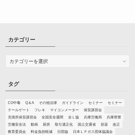
カテゴリー
カ
テ
ゴ
リ
タグ
ー
CO中毒
Q＆A
その他法律
ガイドライン
セミナー
セミナー
テールゲート
フレキ
マイコンメーター
保安講習会
充填所保安講習会
全国安全週間
全Ｌ協
兵庫労働局
兵庫県警
労働安全法
動画
厨房
取引適正化
国土交通省
容器
改正
教育委員会
料金負担軽減
日団協
日本ＬＰガス団体協議会