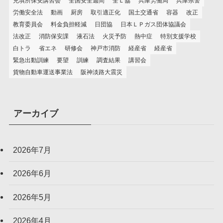
充填所保安講習会
全国安全週間
全Ｌ協
兵庫労働局
兵庫県警
労働安全法
動画
厨房
取引適正化
国土交通省
容器
改正
教育委員会
料金負担軽減
日団協
日本ＬＰガス団体協議会
法改正
消防保安課
液石法
火災予防
熱中症
特別支援学校
白トラ
省エネ
研修会
神戸市消防
経産省
経産省
緊急出動訓練
要望
訓練
調査結果
講習会
貨物自動車運送事業法
阪神淡路大震災
アーカイブ
2026年7月
2026年6月
2026年5月
2026年4月